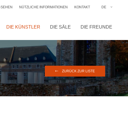
-SEHEN
NÜTZLICHE INFORMATIONEN
KONTAKT
DE
FR
NL
DIE KÜNSTLER
DIE SÄLE
DIE FREUNDE
EN
ZURÜCK ZUR LISTE