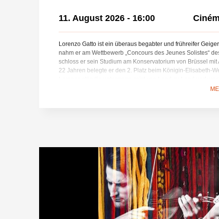
11. August 2026
-
16:00
Ciném
Lorenzo Gatto ist ein überaus begabter und frühreifer Geiger
nahm er am Wettbewerb „Concours des Jeunes Solistes“ des 
schloss er sein Studium am Konservatorium von Brüssel mit
22 Jahren belegte er den 2. Platz beim Königin-Elisabeth-We
Lorenzo ständig unterwegs, reist von Land zu Land und wec
einem Repertoire zum nächsten. Er ist in Europa, Korea, M
ME
Star geworden … Überall wird er verehrt. Lorenzo ist ein viels
Freiheit liebt. Seine zahlreichen, sehr vielfältigen und visu
Aktivitäten lassen einen sehr lebendigen Film erwarten, der
seine Hobbys dreht, die vom Gleitschirmfliegen über das Seg
Luftfahrt reichen. Als Weltenbummler kennt Lorenzo die Welt
unsere Gesellschaften und den Platz der Kultur in unseren Ziv
treffend zu analysieren. Regie: Thierry Loreau und Pierre Ba