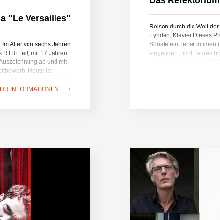
Das Refektorium
a "Le Versailles"
Reisen durch die Welt de
Eynden, Klavier Dieses Pr
. Im Alter von sechs Jahren
Sonate ein, jener intimen
RTBF teil; mit 17 Jahren
singenden Licht Faurés bi
 Auszeichnung ab und mit
„Aquarelles“ wird der Zuhö
ttbewerb. Heute ist
Schuberts „Wanderer-Fant
hselt ohne zu zögern von
verkörpert das romantisc
alaysia und Abu Dhabi zum
darauf bietet Brahms’ zwei
HR INFORMATIONEN
eitiger Künstler, der die
Lyrik und Gelassenheit ge
ell ansprechenden
und Energie webt dieses K
 sich um seine Musik und
einer Etappe, einer Landsc
elfliegen bis hin zur
der Sonaten. Programm: Ga
, was es ihm ermöglicht,
Aquarelles Op. 59Franz S
ilisationen intelligent und
Brahms: Sonate Nr. 2 in A
rré