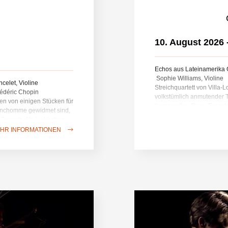
10. August 2026
Echos aus Lateinamerika 
Sophie Williams, Violine
ncelet, Violine
Streichquartett von Villa-L
rédéric Chopin
volkstümlich anmutender T
n von einigen Stücken für
humorvollen Fuge. Ernesto
ranchomme gewidmet sind,
ersten bekannten Komponist
 Bereich. Als Liebhaber
Brücke zwischen europäisc
d Lyrik am besten in
HR INFORMATIONEN
Landes, was den ganzen Ch
nz Schubert ist eine der
transkribierten Klavierstü
atalogs. Sein
Konzertkadenzstücken im R
 verwendet, am
„Klassiker“ geworden, das
: Frédéric Chopin:
lateinamerikanischen Komp
nes, Op.
Repertoires für dieses Inst
00, D. 929
W099 Heitor Vill
W501 Clarice Assad: Ka
Suite für Gitarre und Strei
Bouny)