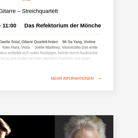
Gitarre – Streichquartett
-
11:00
Das Refektorium der Mönche
Gaelle Solal, Gitarre Quartett Ardeo Mi-Sa Yang, Violine
 Yuko Hara, Viola Joëlle Martinez, Violoncello Das erste
obos entfaltet sich voller Nostalgie, belebt durch Ausbrüche
änze und endet mit einer skurrilen Fantasie und einer
 Nazareth, 1863 in Rio de Janeiro geboren, ist einer der
en brasilianischer Herkunft; seine Musik schlägt stets eine
hen Vorbildern und den reichen Volkstraditionen seines
MEHR INFORMATIONEN
arme seiner hier für Gitarre und Streichquartett
cke ausmacht. Auch die Sologitarre steht mit zwei
ampenlicht: Das eine, von Villa-Lobos, ist zu einem
 andere stammt aus der Feder einer jungen
onistin und symbolisiert die Lebendigkeit des neuen
rument. Programm: Heitor Villa-Lobos: Streichquartett Nr. 1,
a-Lobos: Kadenz zum Gitarrenkonzert,
denz zum Konzert „O Saci-Peererê“ Ernesto Nazareth:
chquartett (Bearbeitung für Gitarre und Quartett: Elodie