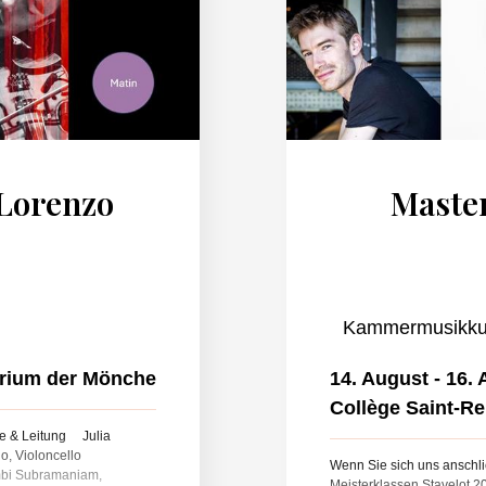
Lorenzo
Master
Kammermusikkurs
orium der Mönche
14. August - 16.
Collège Saint-R
e & Leitung Julia
lo, Violoncello
Wenn Sie sich uns anschli
mbi Subramaniam,
Meisterklassen Stavelot 2