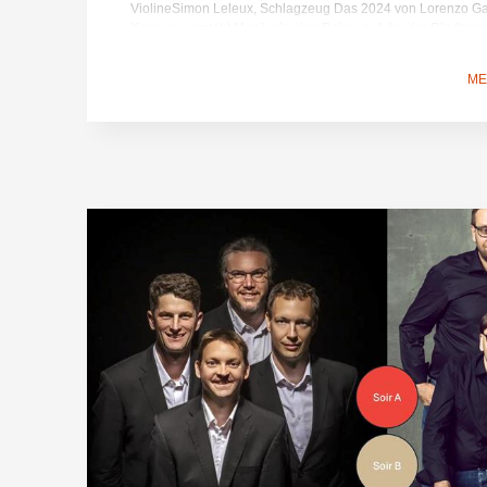
ViolineSimon Leleux, Schlagzeug Das 2024 von Lorenzo G
Karavan versteht Musik als eine Reise, auf der der Rhythmus
der Klang zu einem Ort der Begegnung wird – wie ihr erst
beweist.In Stavelot präsentiert das Ensemble zum ersten Mal
ME
Bach meets East, zusammen mit dem Geiger Ambi Subram
Schlagzeuger Simon Leleux. Aus dieser Begegnung entsteht
zwischen zwei musikalischen Welten.Im Mittelpunkt des Pro
Neuinterpretation von Bachs Zweiter Partita für Soloviolin
wird dabei zu einem offenen Raum, in dem sich die Komposit
Improvisation fortsetzt. Die Melodielinien entwickeln sich w
anders, und neue Klangfarben tauchen auf – bis eine Musik e
unerwartet und vertraut ist. Programm: Überraschungs !