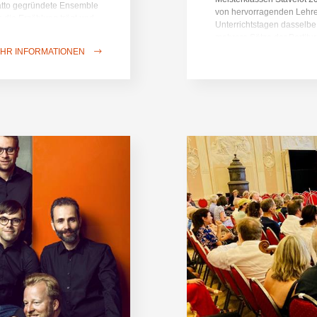
atto gegründete Ensemble
von hervorragenden Lehrern
 die Erzählung trägt und
Unterrichtstagen dasselbe
es Album Open Road
mehrere Sätze der Partitur
 in Belgien das Projekt
Saint-Remacle, aber wir s
HR INFORMATIONEN
aniam und dem
Uhr (freier Eintritt) im S
 ein lebendiger Dialog
Stavelot, in dieser idyll
gramms steht eine
der Meisterklassen Das Ab
e. Die berühmte Chaconne
vorbehalten, die bei so r
ion ganz natürlich in
Quartetts Unterricht und 
eiter, die Rhythmen atmen
nach Stavelot, und ihre Na
rklingt, die zugleich
Konzert waren die Freude 
Menschen bei der Interpret
dass das Publikum voll und
lebendige Musik so viele 