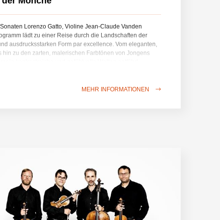
 der Mönche
r Sonaten Lorenzo Gatto, Violine Jean-Claude Vanden
ogramm lädt zu einer Reise durch die Landschaften der
 und ausdrucksstarken Form par excellence. Vom eleganten,
s hin zu den zarten, malerischen Farbtönen von Jongens
rer in kontrastreiche und gefühlvolle Welten entführt.
asie“, ein Werk voller Bewegung und Verwandlung,
he Umherirren und den Drang nach dem Anderswo. Als Echo
te Sonate eine herzliche und tiefgründige Rast, in der sich
MEHR INFORMATIONEN
genseitig ergänzen. Zwischen Leidenschaft, Kontemplation
onzert einen musikalischen Parcours, in dem jedes Werk zu
haft, einer Emotion wird – eine wahre Reise durch die Welt
briel Fauré: Sonate Nr. 1 in A-Dur Op. 13Joseph Jongen:
chubert: Wanderer-Fantasie in C-Dur Op. 15Johannes
-Dur Op. 100