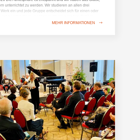
 unterrichtet zu werden. Wir studieren an allen drei
 Werk ein und jede Gruppe entscheidet sich für einen oder
 und bereitet diese vor. Unsere Klassen sind im Collège
pielen am letzten Tag beim Vorspiel am 16. August um 16.00
MEHR INFORMATIONEN
aal des Refektoriums der Mönche der Abtei. Willkommen in
ischen Umgebung für Kammermusik! Vorspiel der Teilnehmer
schlusskonzert der Meisterkurse ist immer den Praktikanten
enommierten Lehrern wie den Mitgliedern des Zemlinsky-
Ratschläge erhalten. Jedes Jahr kommen Dutzende von ihnen
tionalitäten sind sehr unterschiedlich. Bei diesem letzten
und das Talent, das diese jungen (und weniger jungen...)
ation der erarbeiteten Werke an den Tag legten, so groß,
 ganz hinter ihnen stand und sich darüber freute, dass die
Musiker glücklich macht.