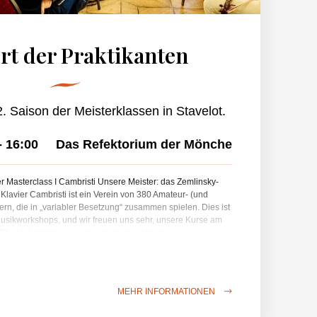
rt der Praktikanten
. Saison der Meisterklassen in Stavelot.
-
16:00
Das Refektorium der Mönche
r Masterclass I Cambristi Unsere Meister: das Zemlinsky-
 Klavier Cambristi ist ein Verein von 380 Amateur- (und
n, die in „variabler Besetzung“ zusammen spielen. Dies ist
usikworkshops, und wir freuen uns sehr, unsere Kurse am
Stavelot abhalten zu können, dem wir für die
 Wir danken auch dem amerikanischen Verein ACMP, der
ateurmusiker zählt und uns sehr unterstützt, indem er es uns
ende Dozenten zu engagieren. Dieses Programm konnte zum
ung der Associated Chamber Music Players (ACMP) ins Leben
MEHR INFORMATIONEN
ternationalen Organisation, die Kammermusik zum Vergnügen
ied bei ACMP – die Mitgliedschaft ist KOSTENLOS!