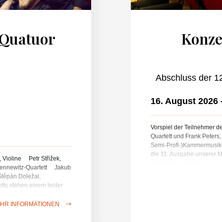
 Quatuor
Konze
Abschluss der 12
16. August 2026
Vorspiel der Teilnehmer de
Quartett und Frank Peters,
Semi-Profi-)Kammermusiker
die 11. Ausgabe unserer M
 Violine Petr Střižek,
Collège Saint-Remacle in 
 Bennewitz-Quartett Jakub
Gastfreundschaft danken.
Štěpán Doležal,
weltweit mehr als 5000 Am
etts stehen einem leider
ermöglicht, so hervorrag
rt und Dvořák sind der
Teil dank der Unterstütz
fe Werke, die sich seit
HR INFORMATIONEN
gerufen werden, einer in
oires gezählt haben.
fördert. Werden Sie Mitgl
am. Beeindruckt vom