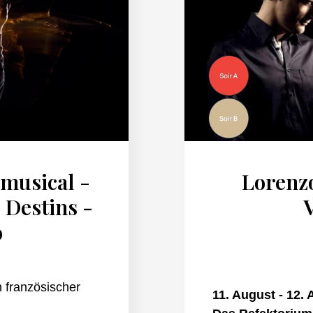
musical -
Lorenzo
 Destins -
o
 französischer
11. August - 12.