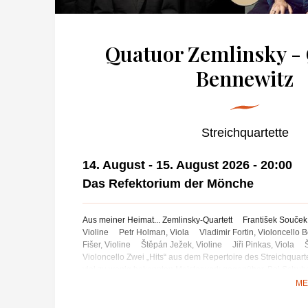
Quatuor Zemlinsky -
Bennewitz
Streichquartette
14. August - 15. August 2026
-
20:00
Das Refektorium der Mönche
Aus meiner Heimat... Zemlinsky-Quartett František Souček,
Violine Petr Holman, Viola Vladimir Fortin, Violoncello
Fišer, Violine Štěpán Ježek, Violine Jiři Pinkas, Viola 
Violoncello Zwei „Hits“ aus dem Repertoire des Streichquart
viel zu wenig bekannten Meisterwerk gegenüber. Bei Schube
Quartettsatz und das sogenannte „Amerikanische Quartett“ rei
ME
ihrer Uraufführung zu den großen Meisterwerken des Repert
Georges Enescu war 14 Jahre alt, als er 1895 nach Paris k