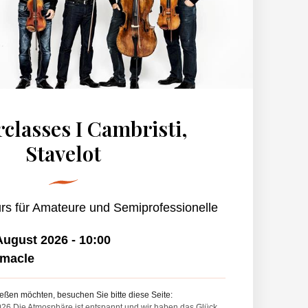
classes I Cambristi,
Stavelot
 für Amateure und Semiprofessionelle
 August 2026
-
10:00
emacle
eßen möchten, besuchen Sie bitte diese Seite:
026 Die Atmosphäre ist entspannt und wir haben das Glück,