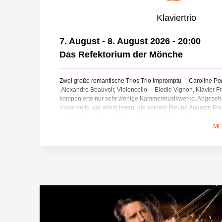
Klaviertrio
7. August - 8. August 2026
-
20:00
Das Refektorium der Mönche
Zwei große romantische Trios Trio Impromptu Caroline Po
Alexandre Beauvoir, Violoncello Elodie Vignon, Klavier F
komponierte nur sehr wenige Kammermusikwerke. Abgesehe
Violoncello, vor allem jenen, die seinem Freund Auguste F
ist das Trio op. 8 seine bedeutendste Komposition in diesem
der Melodien der italienischen Oper bringt er deren Geist un
ME
seinen Nocturnes zum Ausdruck. Das 2. Trio op. 100 von Fra
letzten Kompositionen seines umfangreichen Kammermusikk
bewegender langsamer Satz wurde schon oft als Filmmusik
bekanntesten in Stanley Kubricks „Barry Lyndon“. Programm
Klaviertrio in g-Moll, Op. 8 Frédéric Chopin: Noctur
62 Franz Schubert: Klaviertrio in Es-Dur, Op. 1