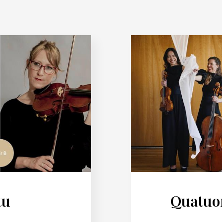
tu
Quatuor