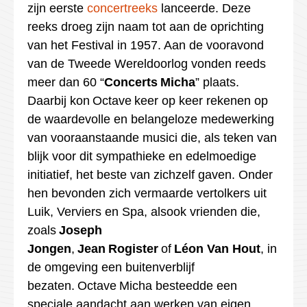
zijn eerste
concertreeks
lanceerde. Deze
reeks droeg zijn naam tot aan de oprichting
van het Festival in 1957. Aan de vooravond
van de Tweede Wereldoorlog vonden reeds
meer dan 60 “
Concerts
Micha
” plaats.
Daarbij kon
Octave
keer op keer rekenen op
de waardevolle en belangeloze medewerking
van vooraanstaande musici die, als teken van
blijk voor dit sympathieke en edelmoedige
initiatief, het beste van zichzelf gaven. Onder
hen bevonden zich vermaarde vertolkers uit
Luik, Verviers en Spa, alsook vrienden die,
zoals
Joseph
Jongen
,
Jean
Rogister
of
Léon Van Hout
, in
de omgeving een buitenverblijf
bezaten.
Octave
Micha
besteedde een
speciale aandacht aan werken van eigen