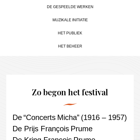
CONTACT
DE GESPEELDE WERKEN
MUZIKALE INITIATIE
NL
FR
HET PUBLIEK
EN
HET BEHEER
DE
Zo begon het festival
De “Concerts Micha” (1916 – 1957)
De Prijs François Prume
De Kring François Prume