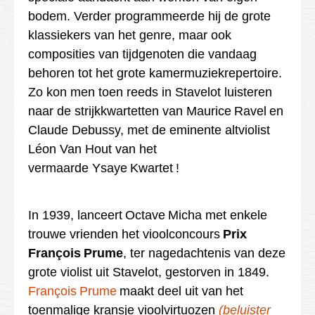
bodem. Verder programmeerde hij de grote
klassiekers van het genre, maar ook
composities van tijdgenoten die vandaag
behoren tot het grote kamermuziekrepertoire.
Zo kon men toen reeds in Stavelot luisteren
naar de strijkkwartetten van Maurice
Ravel
en
Claude Debussy, met de eminente altviolist
Léon Van Hout
van het
vermaarde
Ysaye
Kwartet !
In 1939, lanceert
Octave
Micha
met enkele
trouwe vrienden het vioolconcours
Prix
François
Prume
, ter nagedachtenis van deze
grote violist uit Stavelot, gestorven in 1849.
François
Prume
maakt deel uit van het
toenmalige kransje vioolvirtuozen
(
beluister