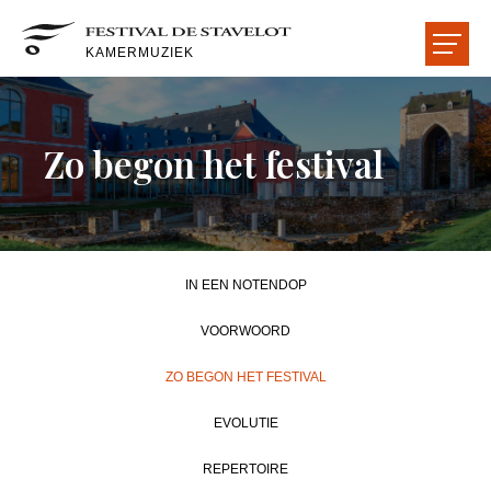
KAMERMUZIEK
HET FESTIVAL
Zo begon het festival
DE CONCERTEN
DE ARTIESTEN
IN EEN NOTENDOP
DE ZALEN
VOORWOORD
ZO BEGON HET FESTIVAL
VRIENDEN
EVOLUTIE
HOME
NIEUWS
LEZEN-LUISTEREN-ZIEN
NUTTIGE INFORMATIE
REPERTOIRE