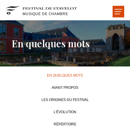
MUSIQUE DE CHAMBRE
LE FESTIVAL
En quelques mots
LES CONCERTS
LES ARTISTES
EN QUELQUES MOTS
LES SALLES
AVANT PROPOS
LES ORIGINES DU FESTIVAL
LES AMIS
L'ÉVOLUTION
ACCUEIL
ACTUALITÉS
LIRE-ÉCOUTER-VOIR
RÉPERTOIRE