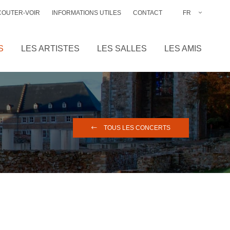
COUTER-VOIR
INFORMATIONS UTILES
CONTACT
FR
NL
EN
S
LES ARTISTES
LES SALLES
LES AMIS
DE
TOUS LES CONCERTS