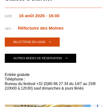
INFORMATIONS UTILES
CONTACT
16 août 2026
-
16:00
FR
DATE
NL
Réfectoire des Moines
LIEU
EN
DE
BILLETTERIE EN LIGNE
AUTRES MODES DE RÉSERVATION
Entrée gratuite
Téléphone :
Bureau du festival +32 (0)80 86 27 34 du 14/7 au 15/8
(10h00 à 12h30) sauf dimanches & jours fériés