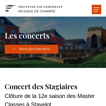
MUSIQUE DE CHAMBRE
LE FESTIVAL
Les concerts
LES CONCERTS
TOUS LES CONCERTS
LES ARTISTES
LES SALLES
LES AMIS
Concert des Stagiaires
Clôture de la 12e saison des Master
ACCUEIL
ACTUALITÉS
LIRE-ÉCOUTER-VOIR
Classes à Stavelot