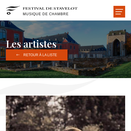
MUSIQUE DE CHAMBRE
LE FESTIVAL
Les artistes
LES CONCERTS
RETOUR À LA LISTE
LES ARTISTES
LES SALLES
LES AMIS
ACCUEIL
ACTUALITÉS
LIRE-ÉCOUTER-VOIR