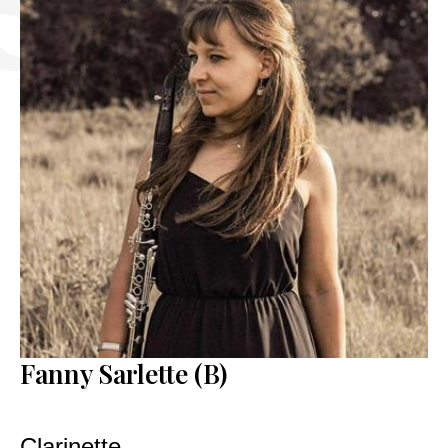
INFORMATIONS UTILES
CONTACT
FR
NL
EN
DE
Fanny Sarlette (B)
Clarinette