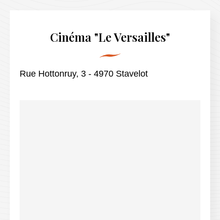
INFORMATIONS UTILES
CONTACT
FR
Cinéma "Le Versailles"
NL
EN
Rue Hottonruy, 3 - 4970 Stavelot
DE