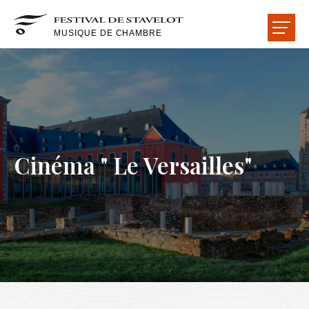
MUSIQUE DE CHAMBRE
LE FESTIVAL
LES CONCERTS
LES ARTISTES
Cinéma " Le Versailles"
LES SALLES
LES AMIS
ACCUEIL
ACTUALITÉS
LIRE-ÉCOUTER-VOIR