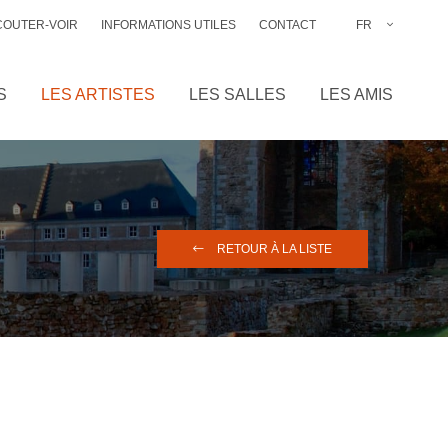
COUTER-VOIR
INFORMATIONS UTILES
CONTACT
FR
NL
EN
S
LES ARTISTES
LES SALLES
LES AMIS
DE
RETOUR À LA LISTE